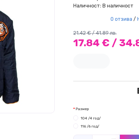
Наличност: В наличност
0 отзива
/
21.42 € / 41.89 лв.
17.84 € / 34.
Размер
104 /4 год/
116 /6 год/