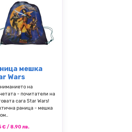
ница мешка
ar Wars
вниманието на
четата - почитатели на
овата сага Star Wars!
ктична раница - мешка
ом..
 € / 8.90 лв.