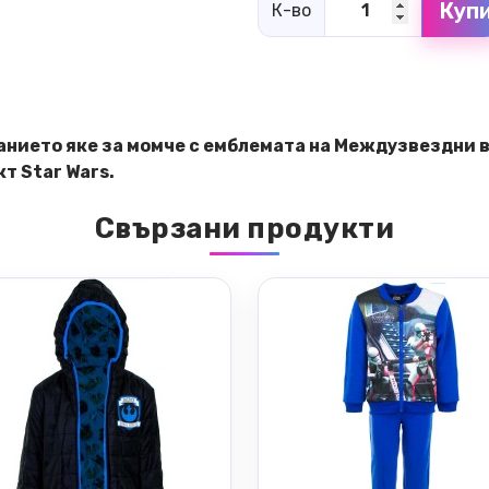
Куп
К-во
анието яке за момче с емблемата на Междузвездни 
т Star Wars.
Свързани продукти