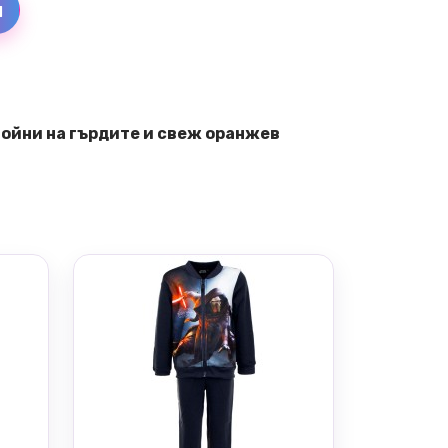
и
войни на гърдите и свеж оранжев