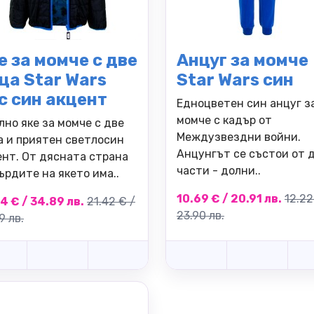
е за момче с две
Анцуг за момче
ца Star Wars
Star Wars син
с син акцент
Едноцветен син анцуг з
момче с кадър от
лно яке за момче с две
Междузвездни войни.
а и приятен светлосин
Анцунгът се състои от 
ент. От дясната страна
части - долни..
ърдите на якето има..
10.69 € / 20.91 лв.
12.22
4 € / 34.89 лв.
21.42 € /
23.90 лв.
9 лв.