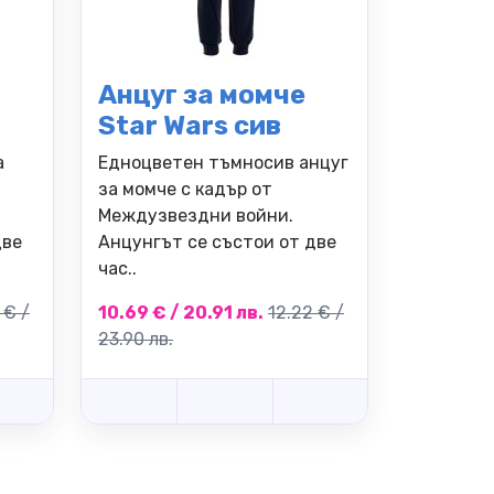
Анцуг за момче
Star Wars сив
а
Едноцветен тъмносив анцуг
за момче с кадър от
Междузвездни войни.
две
Анцунгът се състои от две
час..
 € /
10.69 € / 20.91 лв.
12.22 € /
23.90 лв.