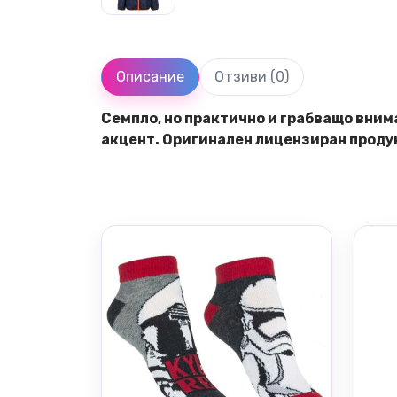
Описание
Отзиви (0)
Семпло, но практично и грабващо вним
акцент. Оригинален лицензиран продук