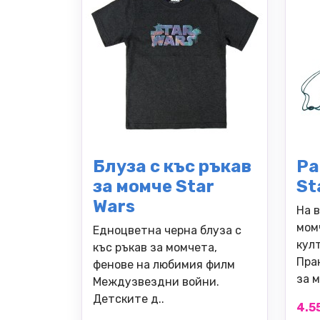
Блуза с къс ръкав
Ра
за момче Star
St
Wars
На 
мом
Едноцветна черна блуза с
култ
къс ръкав за момчета,
Пра
фенове на любимия филм
за м
Междузвездни войни.
Детските д..
4.55