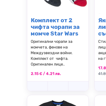
Комплект от 2
Як
чифта чорапи за
ли
момче Star Wars
съ
Оригинални чорапи за
Сти
момчета, фенове на
лиц
Междузвездни войни.
акц
Комплект от чифта.
на г
Оригинален лице..
17.8
2.15 € / 4.21 лв.
41.8