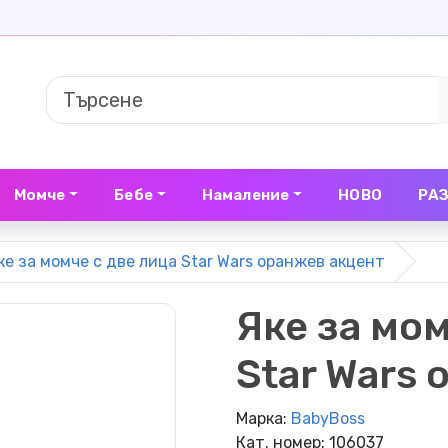
Момче
Бебе
Намаление
НОВО
РА
ке за момче с две лица Star Wars оранжев акцент
Яке за мом
Star Wars
Марка:
BabyBoss
Кат. номер: 106037