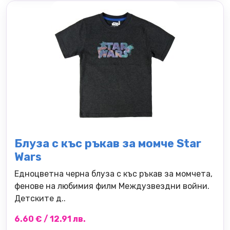
Блуза с къс ръкав за момче Star
Wars
Едноцветна черна блуза с къс ръкав за момчета,
фенове на любимия филм Междузвездни войни.
Детските д..
6.60 € / 12.91 лв.