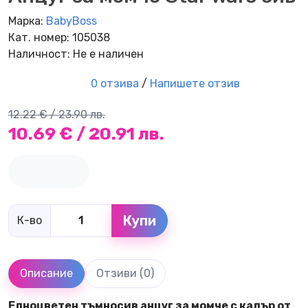
Марка:
BabyBoss
Кат. номер: 105038
Наличност: Не е наличен
0 отзива
/
Напишете отзив
12.22 € / 23.90 лв.
10.69 € / 20.91 лв.
Купи
К-во
Описание
Отзиви (0)
Едноцветен тъмносив анцуг за момче с кадър от