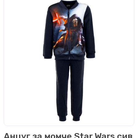
Анцуг за момче Star Wars сив