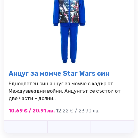
Анцуг за момче Star Wars син
Едноцветен син анцуг за момче с кадър от
Междузвездни войни. Анцунгът се състои от
две части - долни..
10.69 € / 20.91 лв.
12.22 € / 23.90 лв.