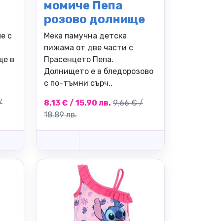
момиче Пепа
розово долнище
е с
Мека памучна детска
пижама от две части с
ще в
Прасенцето Пепа.
Долнището е в бледорозово
с по-тъмни сърч..
/
8.13 € / 15.90 лв.
9.66 € /
18.89 лв.