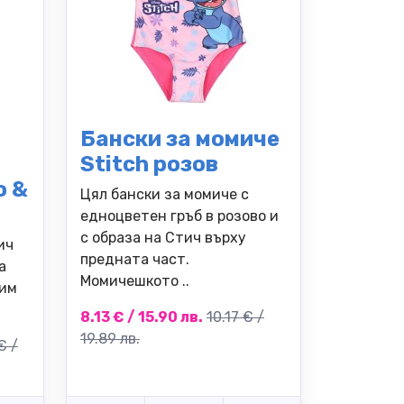
Бански за момиче
Stitch розов
o &
Цял бански за момиче с
едноцветен гръб в розово и
с образа на Стич върху
ич
предната част.
а
Момичешкото ..
бим
8.13 € / 15.90 лв.
10.17 € /
19.89 лв.
€ /