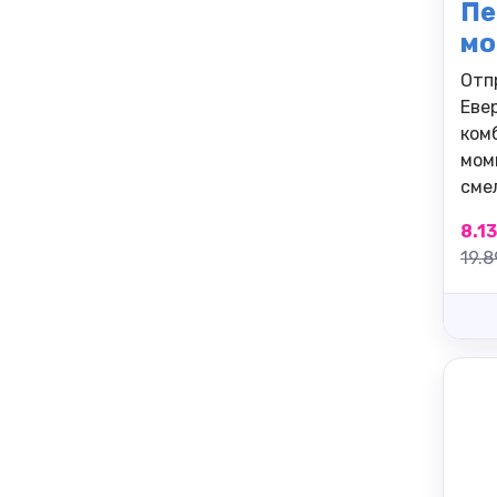
Пе
мо
Отп
Еве
ком
мом
смел
8.13
19.8