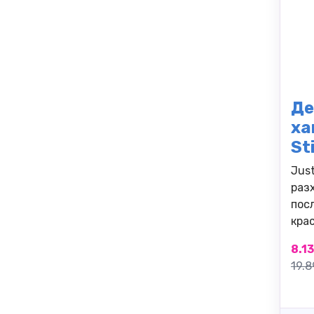
Де
ха
St
Just
раз
пос
кра
8.13
19.8