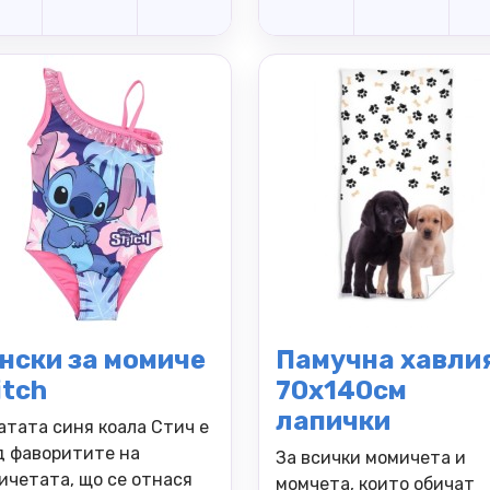
нски за момиче
Памучна хавли
itch
70х140см
лапички
атата синя коала Стич е
д фаворитите на
За всички момичета и
ичетата, що се отнася
момчета, които обичат