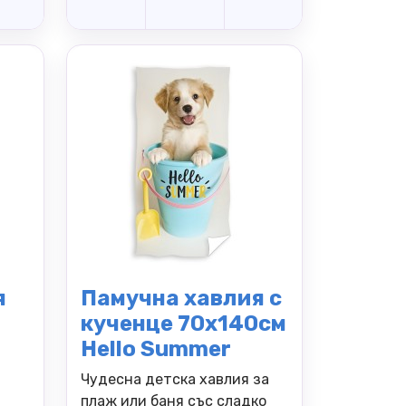
я
Памучна хавлия с
кученце 70х140см
Hello Summer
Чудесна детска хавлия за
плаж или баня със сладко