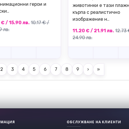
анимационни герои и
животинки е тази плаж
ки..
кърпа с реалистично
изображение н..
 € / 15.90 лв.
10.17 € /
9 лв.
11.20 € / 21.91 лв.
12.73 
24.90 лв.
2
3
4
5
6
7
8
9
›
»
РМАЦИЯ
ОБСЛУЖВАНЕ НА КЛИЕНТИ