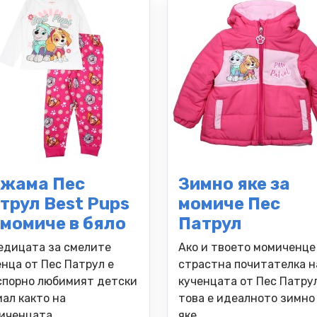
жама Пес
Зимно яке за
трул Best Pups
момиче Пес
 момиче в бяло
Патрул
едицата за смелите
Ако и твоето момиченце
енца от Пес Патрул е
страстна почитателка н
спорно любимият детски
кученцата от Пес Патрул
иал както на
това е идеалното зимно
иченцата,..
яке..