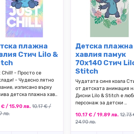
тска плажна
Детска плажна
влия Стич Lilo &
хавлия памук
itch
70х140 Стич Lil
Stitch
 Chill! - Просто се
хлади! - Чудесно лятно
Чудатата синя коала Ст
лание, изписано върху
от детската анимация н
сива детска плажна хав..
Дисни Lilo & Stitch e лю
персонаж за детски ..
 € / 15.90 лв.
10.17 € /
9 лв.
10.17 € / 19.89 лв.
12.73 
24.90 лв.