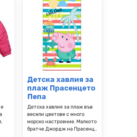
Детска хавлия за
плаж Прасенцето
Пепа
 е
Детска хавлия за плаж във
а
весели цветове с много
,
морско настроение. Малкото
братче Джордж на Прасенц..