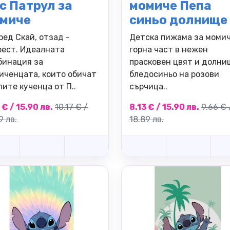
с Патрул за
момиче Пепа
миче
синьо долнище
ред Скай, отзад -
Детска пижама за момич
рест. Идеалната
горна част в нежен
бинация за
прасковен цвят и долни
иченцата, които обичат
бледосиньо на розови
ите кученца от П..
сърчица..
 € / 15.90 лв.
10.17 € /
8.13 € / 15.90 лв.
9.66 € 
9 лв.
18.89 лв.