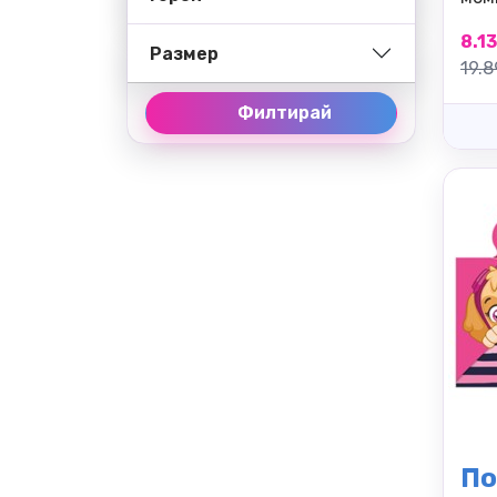
8.13
Размер
19.8
Филтирай
По