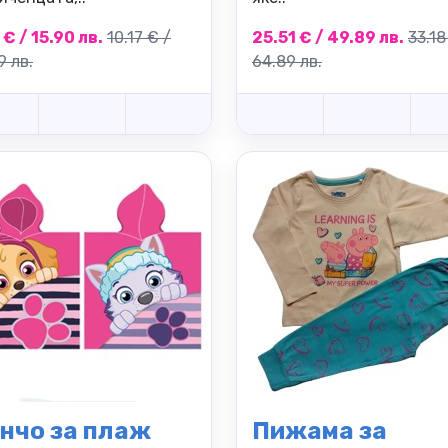
 € / 15.90 лв.
10.17 € /
25.51 € / 49.89 лв.
33.18
9 лв.
64.89 лв.
нчо за плаж
Пижама за