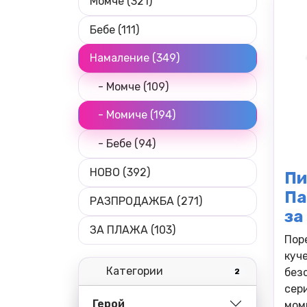
Момче (321)
Бебе (111)
Намаление (349)
- Момче (109)
- Момиче (194)
- Бебе (94)
НОВО (392)
Пи
Па
РАЗПРОДАЖБА (271)
за
ЗА ПЛАЖА (103)
Пор
куч
Категории
без
2
сер
Герой
мом