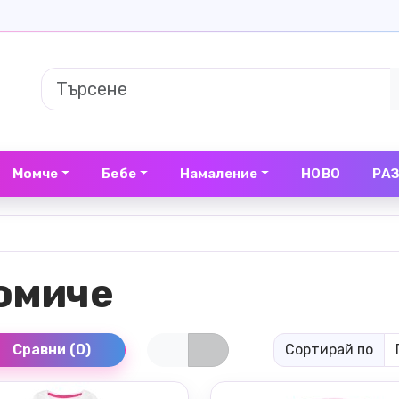
Момче
Бебе
Намаление
НОВО
РА
омиче
Сравни (0)
Сортирай по