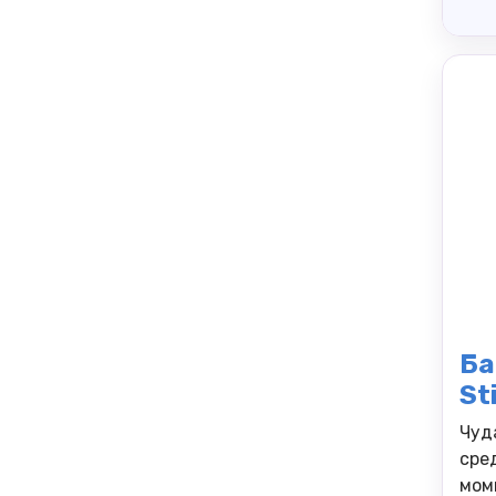
Ба
St
Чуд
сре
мом