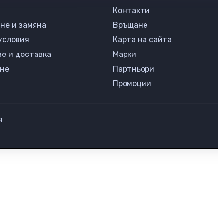
Контакти
не и замяна
Връщане
условия
Карта на сайта
ве и доставка
Марки
не
Партньори
Промоции
я