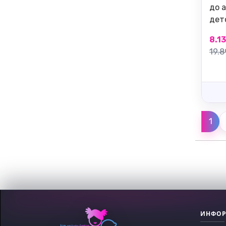
до 
детс
8.13
19.8
1
ИНФО