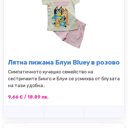
Лятна пижама Блуи Bluey в розово
Симпатичното кучешко семейство на
сестричките Бинго и Блуи се усмихва от блузата
на тази удобна..
9.66 € / 18.89 лв.