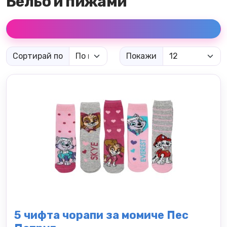
Бельо и пижами
Сортирай по
Покажи
5 чифта чорапи за момиче Пес