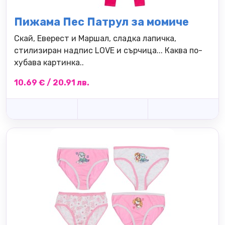
Пижама Пес Патрул за момиче
Скай, Еверест и Маршал, сладка лапичка,
стилизиран надпис LOVE и сърчица... Каква по-
хубава картинка..
10.69 € / 20.91 лв.