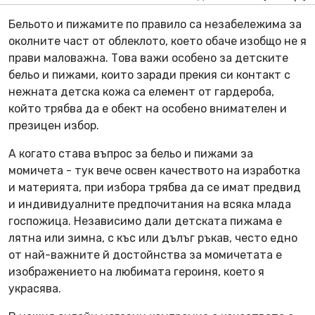
Бельото и пижамите по правило са незабележима за
околните част от облеклото, което обаче изобщо не я
прави маловажна. Това важи особено за детските
бельо и пижами, които заради прекия си контакт с
нежната детска кожа са елемент от гардероба,
който трябва да е обект на особено внимателен и
презицен избор.
А когато става въпрос за бельо и пижами за
момичета - тук вече освен качеството на изработка
и материята, при избора трябва да се имат предвид
и индивидуалните предпочитания на всяка млада
госпожица. Независимо дали детската пижама е
лятна или зимна, с къс или дълъг ръкав, често едно
от най-важните й достойнства за момичетата е
изображението на любимата героиня, което я
украсява.