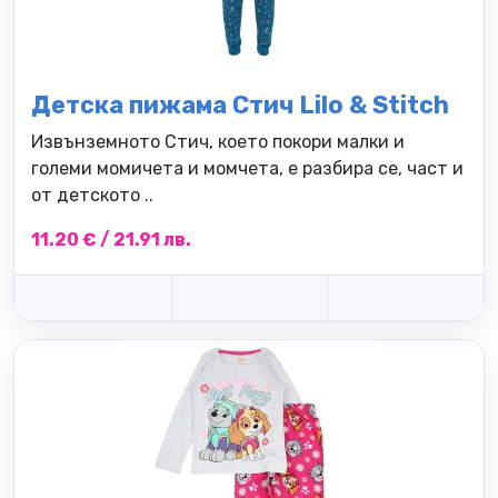
Детска пижама Стич Lilo & Stitch
Извънземното Стич, което покори малки и
големи момичета и момчета, е разбира се, част и
от детското ..
11.20 € / 21.91 лв.