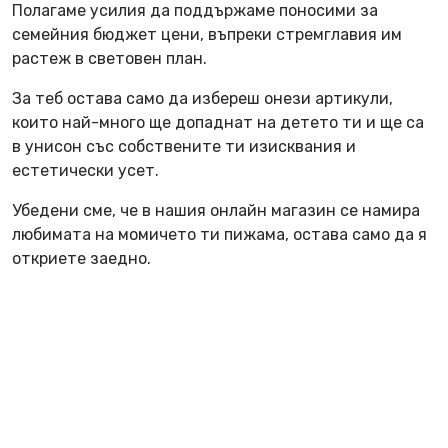
Полагаме усилия да поддържаме поносими за
семейния бюджет цени, въпреки стремглавия им
растеж в световен план.
За теб остава само да избереш онези артикули,
които най-много ще допаднат на детето ти и ще са
в унисон със собствените ти изисквания и
естетически усет.
Убедени сме, че в нашия онлайн магазин се намира
любимата на момичето ти пижама, остава само да я
откриете заедно.