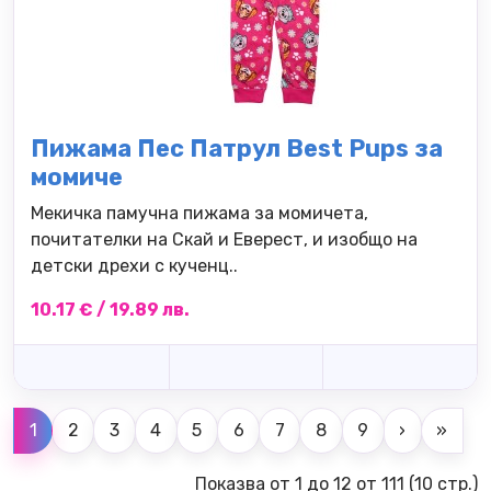
Пижама Пес Патрул Best Pups за
момиче
Мекичка памучна пижама за момичета,
почитателки на Скай и Еверест, и изобщо на
детски дрехи с кученц..
10.17 € / 19.89 лв.
1
2
3
4
5
6
7
8
9
›
»
Показва от 1 до 12 от 111 (10 стр.)