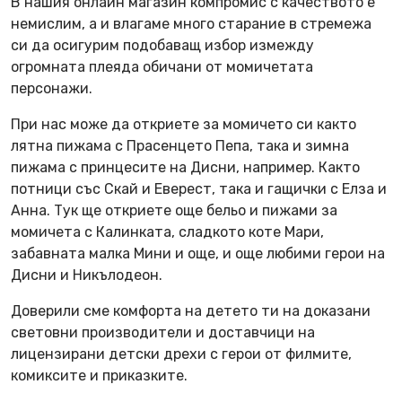
В нашия онлайн магазин компромис с качеството е
немислим, а и влагаме много старание в стремежа
си да осигурим подобаващ избор измежду
огромната плеяда обичани от момичетата
персонажи.
При нас може да откриете за момичето си както
лятна пижама с Прасенцето Пепа, така и зимна
пижама с принцесите на Дисни, например. Както
потници със Скай и Еверест, така и гащички с Елза и
Анна. Тук ще откриете още бельо и пижами за
момичета с Калинката, сладкото коте Мари,
забавната малка Мини и още, и още любими герои на
Дисни и Никълодеон.
Доверили сме комфорта на детето ти на доказани
световни производители и доставчици на
лицензирани детски дрехи с герои от филмите,
комиксите и приказките.