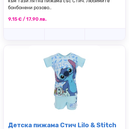
към тази лятна пижама със Стич. Любимите
бонбонени розово..
9.15 € / 17.90 лв.
Детска пижама Стич Lilo & Stitch