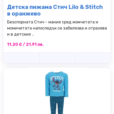
Детска пижама Стич Lilo & Stitch
в оранжево
Безспорната Стич - мания сред момчетата и
момичетата напоследък се забелязва и отразява
и в детския ..
11.20 € / 21.91 лв.