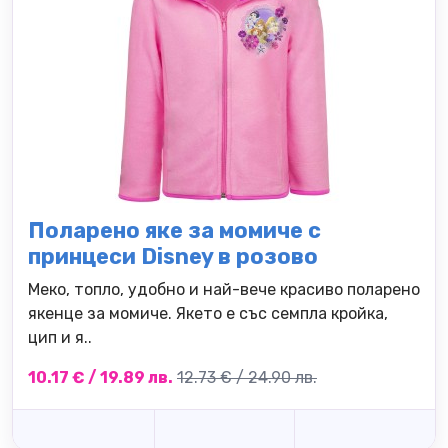
Поларено яке за момиче с
принцеси Disney в розово
Меко, топло, удобно и най-вече красиво поларено
якенце за момиче. Якето е със семпла кройка,
цип и я..
10.17 € / 19.89 лв.
12.73 € / 24.90 лв.