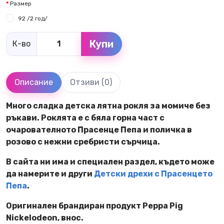
Размер
92 /2 год/
Купи
К-во
Описание
Отзиви (0)
Много сладка детска лятна рокля за момиче без
ръкави. Роклята е с бяла горна част с
очарователното Прасенце Пепа и поличка в
розово с нежни сребристи сърчица.
В сайта ни има и специален раздел, където може
да намерите и други
Детски дрехи с Прасенцето
Пепа
.
Оригинален брандиран продукт Peppa Pig
Nickelodeon, внос.