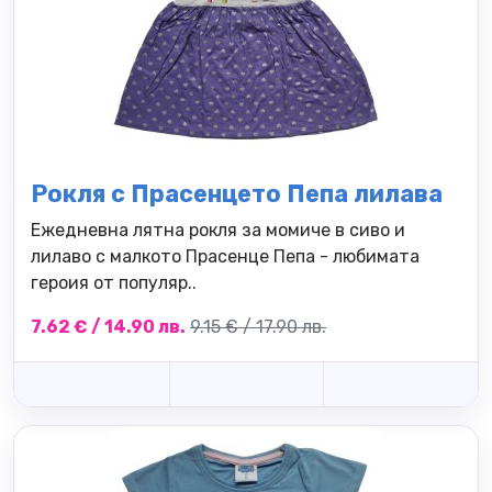
Рокля с Прасенцето Пепа лилава
Ежедневна лятна рокля за момиче в сиво и
лилаво с малкото Прасенце Пепа - любимата
героия от популяр..
7.62 € / 14.90 лв.
9.15 € / 17.90 лв.