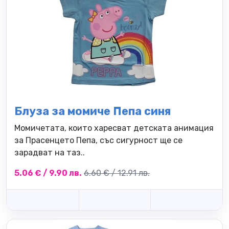
Блуза за момиче Пепа синя
Момичетата, които харесват детската анимация
за Прасенцето Пепа, със сигурност ще се
зарадват на таз..
5.06 € / 9.90 лв.
6.60 € / 12.91 лв.