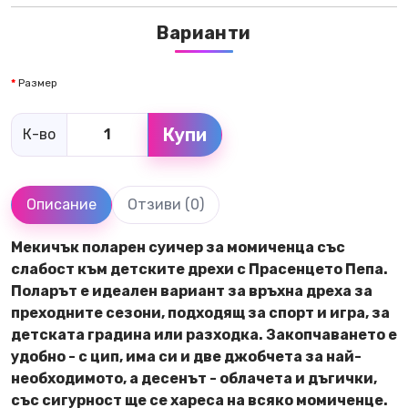
Варианти
Размер
Купи
К-во
Описание
Отзиви (0)
Мекичък поларен суичер за момиченца със
слабост към детските дрехи с Прасенцето Пепа.
Поларът е идеален вариант за връхна дреха за
преходните сезони, подходящ за спорт и игра, за
детската градина или разходка. Закопчаването е
удобно - с цип, има си и две джобчета за най-
необходимото, а десенът - облачета и дъгички,
със сигурност ще се хареса на всяко момиченце.