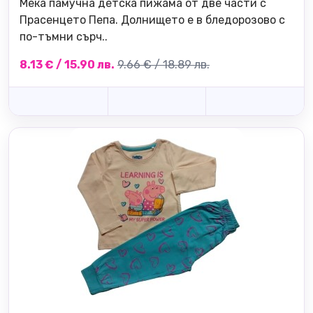
Мека памучна детска пижама от две части с
Прасенцето Пепа. Долнището е в бледорозово с
по-тъмни сърч..
8.13 € / 15.90 лв.
9.66 € / 18.89 лв.