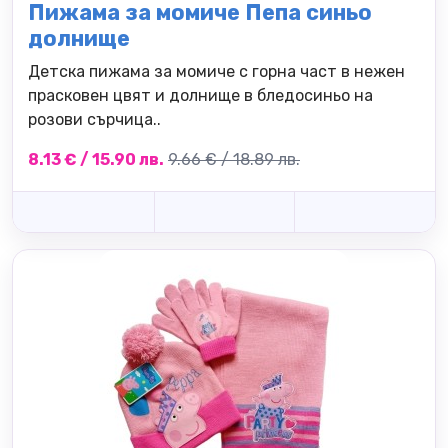
Пижама за момиче Пепа синьо
долнище
Детска пижама за момиче с горна част в нежен
прасковен цвят и долнище в бледосиньо на
розови сърчица..
8.13 € / 15.90 лв.
9.66 € / 18.89 лв.