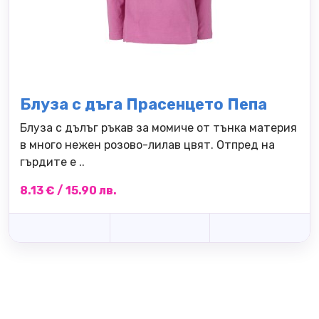
Блуза с дъга Прасенцето Пепа
Блуза с дълъг ръкав за момиче от тънка материя
в много нежен розово-лилав цвят. Отпред на
гърдите е ..
8.13 € / 15.90 лв.