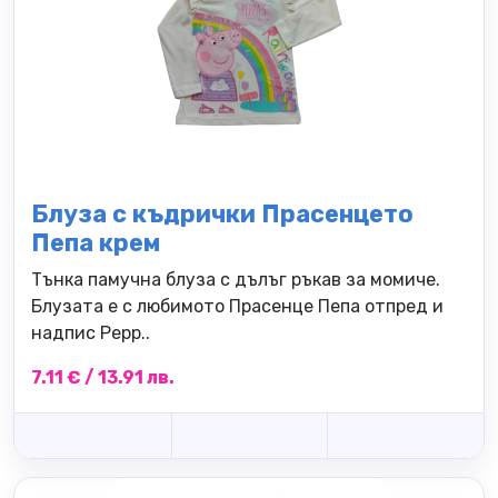
Блуза с къдрички Прасенцето
Пепа крем
Тънка памучна блуза с дълъг ръкав за момиче.
Блузата е с любимото Прасенце Пепа отпред и
надпис Pepp..
7.11 € / 13.91 лв.