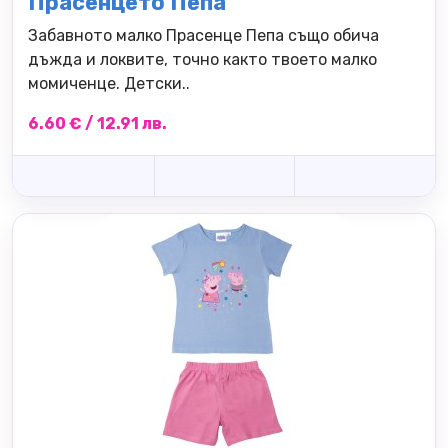
Прасенцето Пепа
Забавното малко Прасенце Пепа също обича
дъжда и локвите, точно както твоето малко
момиченце. Детски..
6.60 € / 12.91 лв.