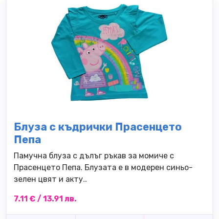
Блуза с къдрички Прасенцето
Пепа
Памучна блуза с дълъг ръкав за момиче с
Прасенцето Пепа. Блузата е в модерен синьо-
зелен цвят и акту..
7.11 € / 13.91 лв.