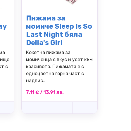
Пижама за
ay
момиче Sleep Is So
Last Night бяла
Delia's Girl
ма
Кокетна пижама за
нище
момиченца с вкус и усет към
ст с
красивото. Пижамата е с
едноцветна горна част с
надпис..
7.11 € / 13.91 лв.