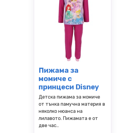
Пижама за
момиче с
принцеси Disney
Детска пижама за момиче
от тънка памучна материя в
няколко нюанса на
лилавото. Пижамата е от
две час..