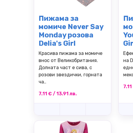
Пижама за
Пи
момиче Never Say
мо
Monday розова
Yo
Delia's Girl
Gir
Красива пижама за момиче
Ефе
внос от Великобритания.
на D
Долната част е сива, с
едн
розови звездички, горната
меко
ча..
7.11
7.11 € / 13.91 лв.