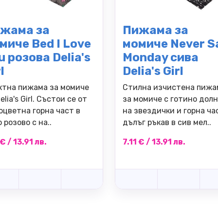
жама за
Пижама за
миче Bed I Love
момиче Never S
u розова Delia's
Monday сива
l
Delia's Girl
ктна пижама за момиче
Стилна изчистена пижа
elia's Girl. Състои се от
за момиче с готино дол
оцветна горна част в
на звездички и горна ча
 розово с на..
дълъг ръкав в сив мел..
 € / 13.91 лв.
7.11 € / 13.91 лв.