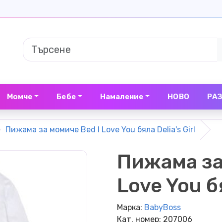
Момче
Бебе
Намаление
НОВО
РА
Пижама за момиче Bed I Love You бяла Delia's Girl
Пижама за
Love You бя
Марка:
BabyBoss
Кат. номер: 207006