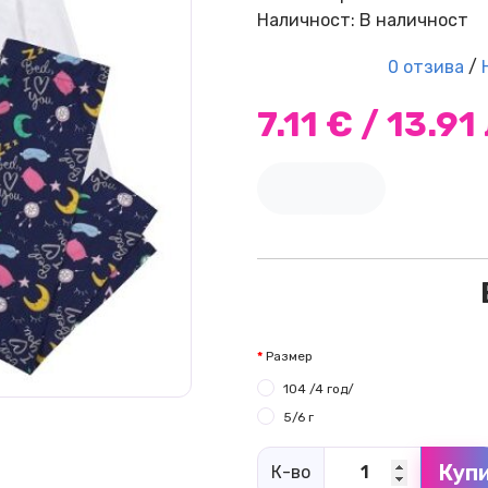
Наличност: В наличност
0 отзива
/
7.11 € / 13.91
Размер
104 /4 год/
5/6 г
Куп
К-во