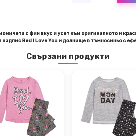
момичета с фин вкус и усет към оригиналното и кра
 надпис Bed I Love You и долнище в тъмносиньо с е
Свързани продукти