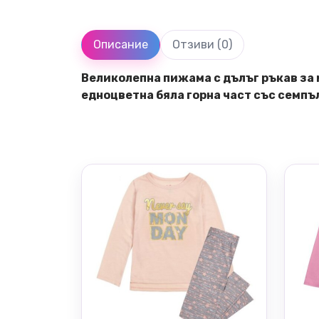
Описание
Отзиви (0)
Великолепна пижама с дълъг ръкав за 
едноцветна бяла горна част със семпъл