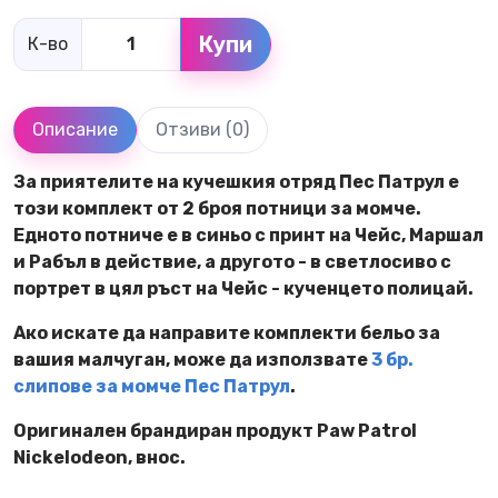
Купи
К-во
Описание
Отзиви (0)
За приятелите на кучешкия отряд Пес Патрул е
този комплект от 2 броя потници за момче.
Едното потниче е в синьо с принт на Чейс, Маршал
и Рабъл в действие, а другото - в светлосиво с
портрет в цял ръст на Чейс - кученцето полицай.
Ако искате да направите комплекти бельо за
вашия малчуган, може да използвате
3 бр.
слипове за момче Пес Патрул
.
Оригинален брандиран продукт Paw Patrol
Nickelodeon, внос.