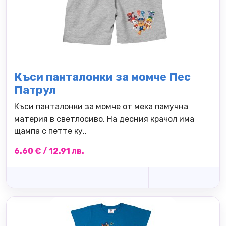
Къси панталонки за момче Пес
Патрул
Къси панталонки за момче от мека памучна
материя в светлосиво. На десния крачол има
щампа с петте ку..
6.60 € / 12.91 лв.