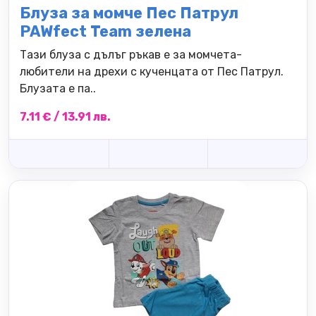
Блуза за момче Пес Патрул
PAWfect Team зелена
Тази блуза с дълъг ръкав е за момчета-
любители на дрехи с кученцата от Пес Патрул.
Блузата е па..
7.11 € / 13.91 лв.