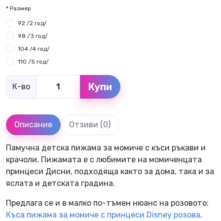
Размер
92 /2 год/
98 /3 год/
104 /4 год/
110 /5 год/
Купи
К-во
Описание
Отзиви (0)
Памучна детска пижама за момиче с къси ръкави и
крачоли. Пижамата е с любимите на момиченцата
принцеси Дисни, подходяща както за дома, така и за
яслата и детската градина.
Предлага се и в малко по-тъмен нюанс на розовото:
Къса пижама за момиче с принцеси Disney розова
.