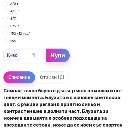
2/3 г
4/5 г
6/7 г
8/9 г
152 /12 год/
164
Купи
К-во
Описание
Отзиви (0)
Семпла тънка блуза с дълъг ръкав за малки и по-
големи момчета. Блузата е с основен светлосив
цвят, с ръкави реглан в приятно синьо и
контрастен шев в долната част. Блузата за
момче в два цвята е особено подходяща за
преходните сезони, може да се носи със спортен