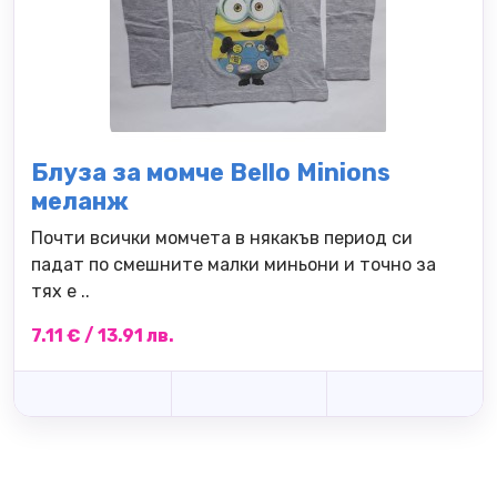
Блуза за момче Bello Minions
меланж
Почти всички момчета в някакъв период си
падат по смешните малки миньони и точно за
тях е ..
7.11 € / 13.91 лв.