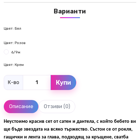
Варианти
Цвят: Бял
Цвят: Розов
6/9м
Цвят: Крем
Купи
К-во
Описание
Отзиви (0)
Неустоимо красив сет от сатен и дантела, с който бебето ви
ще бъде звездата на всяко тържество. Състои се от рокля,
гащички и лента за глава, подходящ за кръщене, сватба