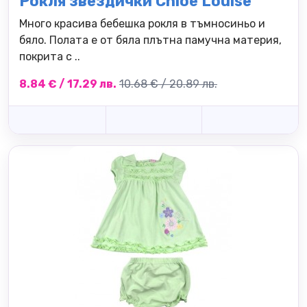
Рокля звездички Chloe Louise
Много красива бебешка рокля в тъмносиньо и
бяло. Полата е от бяла плътна памучна материя,
покрита с ..
8.84 € / 17.29 лв.
10.68 € / 20.89 лв.